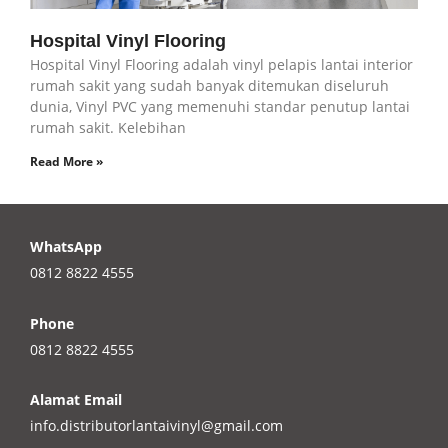
Hospital Vinyl Flooring
Hospital Vinyl Flooring adalah vinyl pelapis lantai interior
rumah sakit yang sudah banyak ditemukan diseluruh
dunia, Vinyl PVC yang memenuhi standar penutup lantai
rumah sakit. Kelebihan
Read More »
WhatsApp
0812 8822 4555
Phone
0812 8822 4555
Alamat Email
info.distributorlantaivinyl@gmail.com