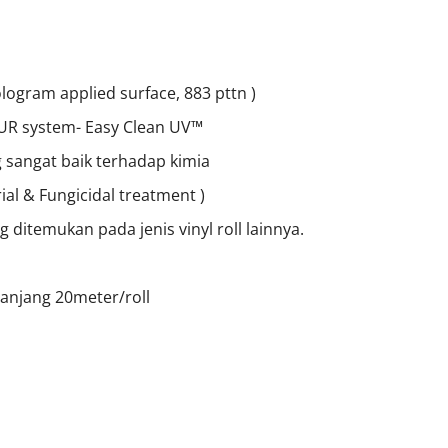
logram applied surface, 883 pttn )
R system- Easy Clean UV™
 sangat baik terhadap kimia
rial & Fungicidal treatment )
ditemukan pada jenis vinyl roll lainnya.
anjang 20meter/roll