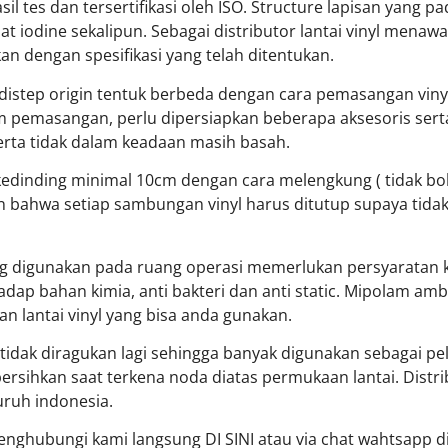
 hasil tes dan tersertifikasi oleh ISO. Structure lapisan y
t iodine sekalipun. Sebagai distributor lantai vinyl menawar
n dengan spesifikasi yang telah ditentukan.
edistep origin tentuk berbeda dengan cara pemasangan vi
um pemasangan, perlu dipersiapkan beberapa aksesoris sert
erta tidak dalam keadaan masih basah.
 kedinding minimal 10cm dengan cara melengkung ( tidak bol
an bahwa setiap sambungan vinyl harus ditutup supaya tida
 digunakan pada ruang operasi memerlukan persyaratan k
adap bahan kimia, anti bakteri dan anti static. Mipolam am
an lantai vinyl yang bisa anda gunakan.
idak diragukan lagi sehingga banyak digunakan sebagai pela
ersihkan saat terkena noda diatas permukaan lantai.
Distri
uruh indonesia.
 menghubungi kami langsung
DI SINI
atau via chat wahtsapp d